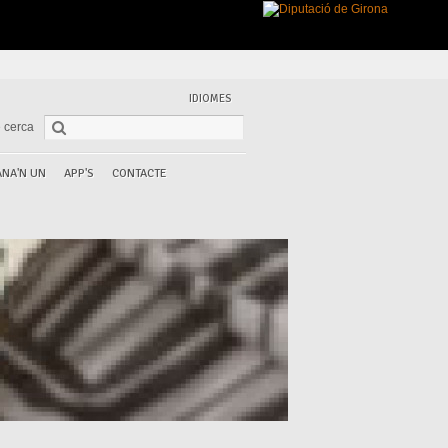
IDIOMES
 cerca
NA'N UN
APP'S
CONTACTE