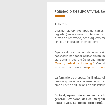
FORMACIÓ EN SUPORT VITAL BÀS
11/02/2021
Dipsalut ofereix tres tipus de cursos 
reglada (per als usuaris intensius no 
cursos de renovació, per a aquests mat
dirigida a la ciutadania en general.
Aquests darrers cursos, de només 4
necessaris per poder aplicar els protoco
els desfibril·ladors d’ús públic imp
"Girona, territori cardioprotegit"
. Van ad
sanitària, interessades a
aprendre a act
La formació es proposa familiaritzar 
que s'adquireixin els coneixements i le
amb diligència situacions d’aquest tipus
En total, aquest primer semestre, s'h
general. Se'n faran, des del març fin
Platja d'Aro, La Bisbal d'Empordà,