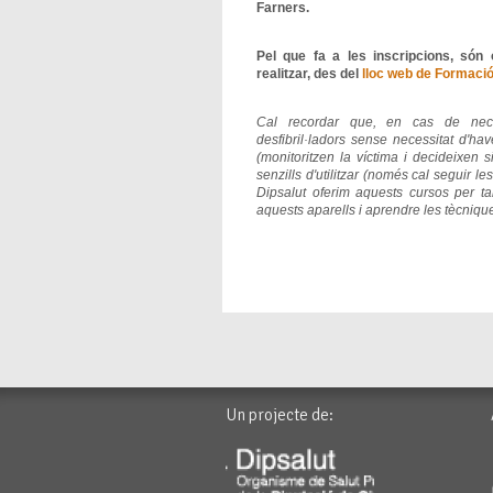
Farners.
Pel que fa a les inscripcions, són
realitzar, des del
lloc web de Formaci
Cal recordar que, en cas de neces
desfibril·ladors sense necessitat d'ha
(monitoritzen la víctima i decideixen 
senzills d'utilitzar (només cal seguir 
Dipsalut oferim aquests cursos per ta
aquests aparells i aprendre les tècnique
Un projecte de: