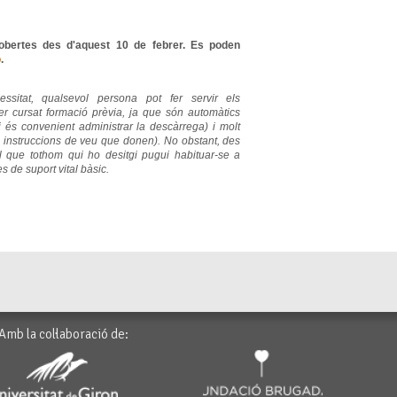
 obertes des d'aquest 10 de febrer. Es poden
ó
.
sitat, qualsevol persona pot fer servir els
ver cursat formació prèvia, ja que són automàtics
si és convenient administrar la descàrrega) i molt
les instruccions de veu que donen). No obstant, des
l que tothom qui ho desitgi pugui habituar-se a
s de suport vital bàsic.
Amb la col·laboració de: