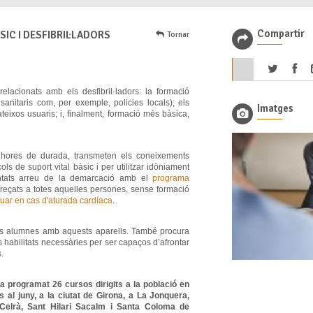
Compartir
IC I DESFIBRIL·LADORS
Tornar
relacionats amb els desfibril·ladors: la formació
sanitaris com, per exemple, policies locals); els
Imatges
eixos usuaris; i, finalment, formació més bàsica,
 hores de durada, transmeten els coneixements
ls de suport vital bàsic i per utilitzar idòniament
lantats arreu de la demarcació amb el
programa
reçats a totes aquelles persones, sense formació
uar en cas d'aturada cardíaca
.
els alumnes amb aquests aparells. També procura
s habilitats necessàries per ser capaços d’afrontar
.
a programat 26 cursos dirigits a la població en
s al juny, a la ciutat de Girona, a La Jonquera,
 Celrà, Sant Hilari Sacalm i Santa Coloma de