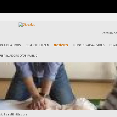
Paraula de
RXA DEA FIXOS
COM S'UTILITZEN
NOTÍCIES
TU POTS SALVAR VIDES
DEMA
IBRIL·LADORS D’ÚS PÚBLIC
c i desfibril·ladors