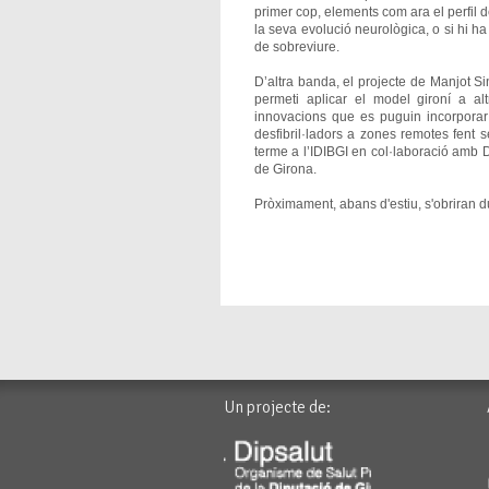
primer cop, elements com ara el perfil 
la seva evolució neurològica, o si hi ha
de sobreviure.
D’altra banda, el projecte de Manjot 
permeti aplicar el model gironí a altr
innovacions que es puguin incorporar
desfibril·ladors a zones remotes fent 
terme a l’IDIBGI en col·laboració amb Di
de Girona.
Pròximament, abans d'estiu, s'obriran 
Un projecte de: