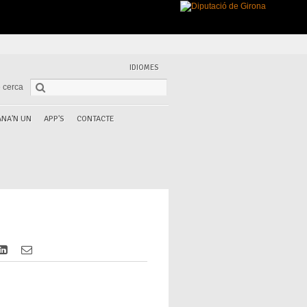
IDIOMES
 cerca
NA'N UN
APP'S
CONTACTE