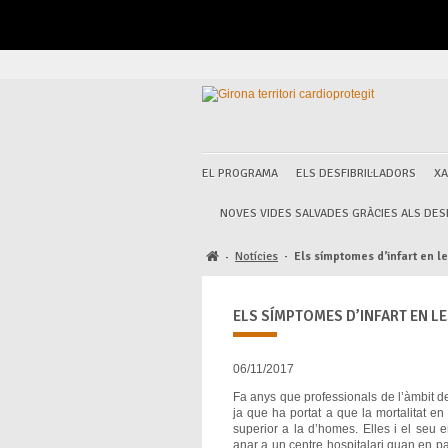
EL PROGRAMA
ELS DESFIBRIL·LADORS
XA
NOVES VIDES SALVADES GRÀCIES ALS DESF
Notícies
·
Els símptomes d’infart en l
·
ELS SÍMPTOMES D’INFART EN L
06/11/2017
Fa anys que professionals de l’àmbit de
ja que ha portat a que la mortalitat e
superior a la d’homes. Elles i el seu
anar a un centre hospitalari quan en p