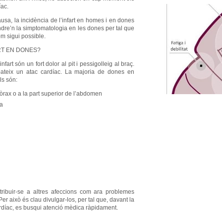
íac.
usa, la incidència de l’infart en homes i en dones
ndre’n la simptomatologia en les dones per tal que
om sigui possible.
RT EN DONES?
art són un fort dolor al pit i pessigolleig al braç.
teix un atac cardíac. La majoria de dones en
ls són:
 tòrax o a la part superior de l’abdomen
la
ribuir-se a altres afeccions com ara problemes
Per això és clau divulgar-los, per tal que, davant la
ardíac, es busqui atenció mèdica ràpidament.