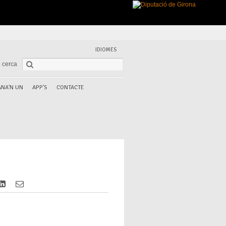
IDIOMES
 cerca
NA'N UN
APP'S
CONTACTE