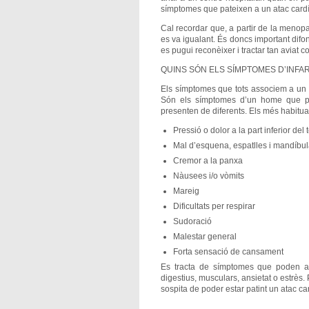
símptomes que pateixen a un atac card
Cal recordar que, a partir de la menopa
es va igualant. És doncs important difo
es pugui reconèixer i tractar tan aviat c
QUINS SÓN ELS SÍMPTOMES D’INFA
Els símptomes que tots associem a un inf
Són els símptomes d’un home que pa
presenten de diferents. Els més habitua
Pressió o dolor a la part inferior del
Mal d’esquena, espatlles i mandíbu
Cremor a la panxa
Nàusees i/o vòmits
Mareig
Dificultats per respirar
Sudoració
Malestar general
Forta sensació de cansament
Es tracta de símptomes que poden at
digestius, musculars, ansietat o estrès. 
sospita de poder estar patint un atac c