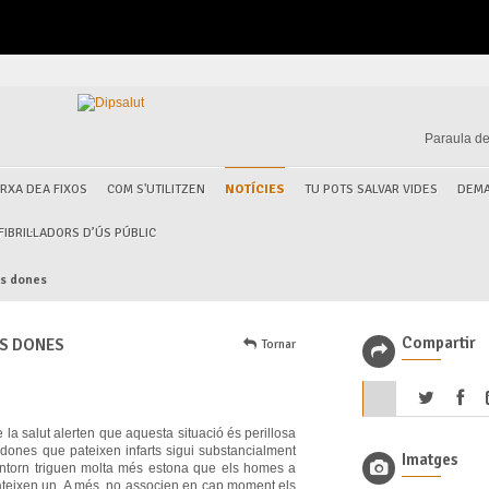
Paraula de
RXA DEA FIXOS
COM S'UTILITZEN
NOTÍCIES
TU POTS SALVAR VIDES
DEMA
IBRIL·LADORS D’ÚS PÚBLIC
es dones
Compartir
ES DONES
Tornar
 la salut alerten que aquesta situació és perillosa
n dones que pateixen infarts sigui substancialment
Imatges
 entorn triguen molta més estona que els homes a
ateixen un. A més, no associen en cap moment els