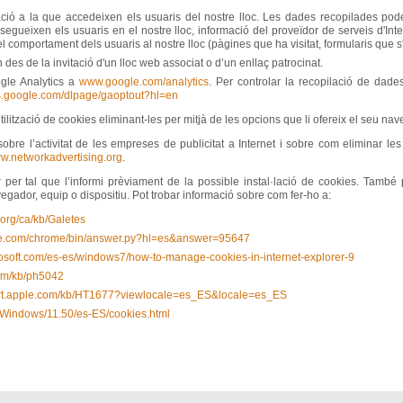
ació a la que accedeixen els usuaris del nostre lloc. Les dades recopilades pode
e segueixen els usuaris en el nostre lloc, informació del proveïdor de serveis d'Int
el comportament dels usuaris al nostre lloc (pàgines que ha visitat, formularis que s'
n des de la invitació d'un lloc web associat o d’un enllaç patrocinat.
gle Analytics a
www.google.com/analytics
. Per controlar la recopilació de dades
ols.google.com/dlpage/gaoptout?hl=en
tilització de cookies eliminant-les per mitjà de les opcions que li ofereix el seu na
sobre l’activitat de les empreses de publicitat a Internet i sobre com eliminar l
w.networkadvertising.org
.
 per tal que l’informi prèviament de la possible instal·lació de cookies. També 
gador, equip o dispositiu. Pot trobar informació sobre com fer-ho a:
a.org/ca/kb/Galetes
gle.com/chrome/bin/answer.py?hl=es&answer=95647
rosoft.com/es-es/windows7/how-to-manage-cookies-in-internet-explorer-9
com/kb/ph5042
port.apple.com/kb/HT1677?viewlocale=es_ES&locale=es_ES
m/Windows/11.50/es-ES/cookies.html