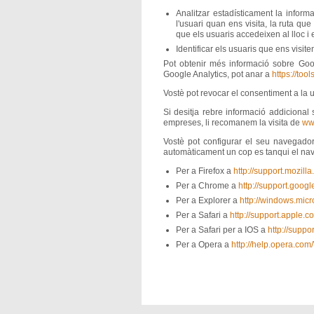
Analitzar estadísticament la inform
l'usuari quan ens visita, la ruta qu
que els usuaris accedeixen al lloc i 
Identificar els usuaris que ens visite
Pot obtenir més informació sobre Goo
Google Analytics, pot anar a
https://to
Vostè pot revocar el consentiment a la u
Si desitja rebre informació addicional 
empreses, li recomanem la visita de
ww
Vostè pot configurar el seu navegador
automàticament un cop es tanqui el nave
Per a Firefox a
http://support.mozill
Per a Chrome a
http://support.goo
Per a Explorer a
http://windows.mic
Per a Safari a
http://support.apple.
Per a Safari per a IOS a
http://sup
Per a Opera a
http://help.opera.co