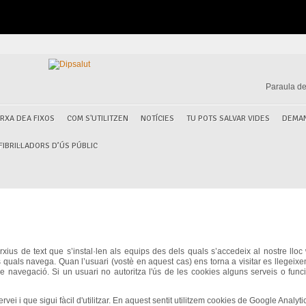
Paraula de
RXA DEA FIXOS
COM S'UTILITZEN
NOTÍCIES
TU POTS SALVAR VIDES
DEMAN
IBRIL·LADORS D’ÚS PÚBLIC
rxius de text que s’instal·len als equips des dels quals s’accedeix al nostre lloc
ls quals navega. Quan l’usuari (vostè en aquest cas) ens torna a visitar es llegeixen 
de navegació. Si un usuari no autoritza l'ús de les cookies alguns serveis o funci
vei i que sigui fàcil d'utilitzar. En aquest sentit utilitzem cookies de Google Analyt