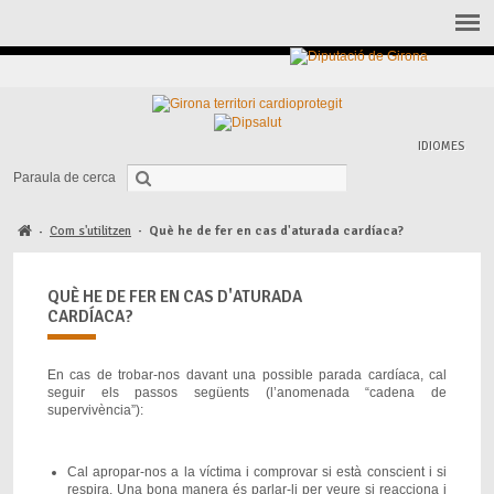
IDIOMES
Paraula de cerca
Com s'utilitzen
·
Què he de fer en cas d'aturada cardíaca?
·
QUÈ HE DE FER EN CAS D'ATURADA
CARDÍACA?
En cas de trobar-nos davant una possible parada cardíaca, cal
seguir els passos següents (l’anomenada “cadena de
supervivència”):
Cal apropar-nos a la víctima i comprovar si està conscient i si
respira. Una bona manera és parlar-li per veure si reacciona i