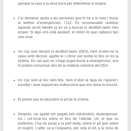
apropar la cara a la seva boca per determinar si respira.
Cal demanar ajuda a les persones que hi ha a la vora i trucar
al telèfon d’emergències: l’112. És recomanable realitzar
aquesta acció mentre ja es va a buscar el desfibril·lador més
proper. Si algú ens està ajudant, el millor és que cadascú faci
una cosa.
Un cop som davant el desfibril·lador (DEA), hem d’obrir-ne la
caixa amb decisió, agafar-lo i córrer per portar-lo fins on és la
víctima. En cas que no s’hagi pogut trucar a emergències, ens
hi podem comunicar des de la mateixa columna del DEA.
Un cop som al lloc dels fets, hem d’obrir la tapa de l’aparell i
escoltar i anar seguint les instruccions que ens dóna la locució.
El primer pas és descobrir el pit de la víctima
Després, cal agafar els pegats (els elèctrodes), desenganxar-
los i col·locar-los sobre el tors de l’afectat. Un, el que es
prefereixi, s’ha de posar a la part dreta, sobre el pit (per sobre
el mugró). L’altre, va a l’esquerra, per sota el pit, a la zona de