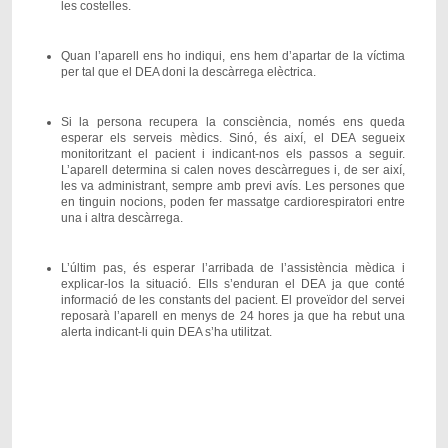
les costelles.
Quan l’aparell ens ho indiqui, ens hem d’apartar de la víctima
per tal que el DEA doni la descàrrega elèctrica.
Si la persona recupera la consciència, només ens queda
esperar els serveis mèdics. Sinó, és així, el DEA segueix
monitoritzant el pacient i indicant-nos els passos a seguir.
L’aparell determina si calen noves descàrregues i, de ser així,
les va administrant, sempre amb previ avís. Les persones que
en tinguin nocions, poden fer massatge cardiorespiratori entre
una i altra descàrrega.
L’últim pas, és esperar l’arribada de l’assistència mèdica i
explicar-los la situació. Ells s’enduran el DEA ja que conté
informació de les constants del pacient. El proveïdor del servei
reposarà l’aparell en menys de 24 hores ja que ha rebut una
alerta indicant-li quin DEA s’ha utilitzat.