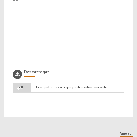
Descarregar
.pdf
Les quatre passes que poden salvar una vida
Amunt